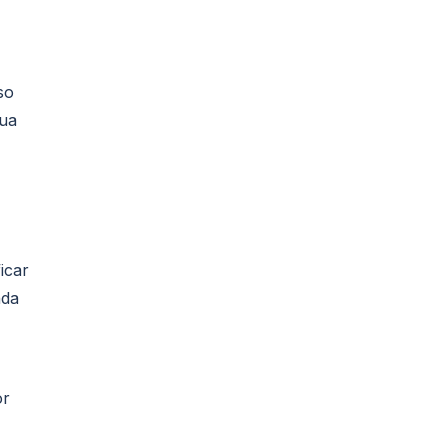
so
sua
icar
nda
or