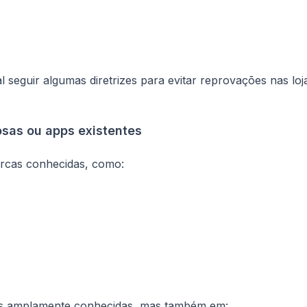
l seguir algumas diretrizes para evitar reprovações nas loj
sas ou apps existentes
arcas conhecidas, como:
ais amplamente conhecidas, mas também em: