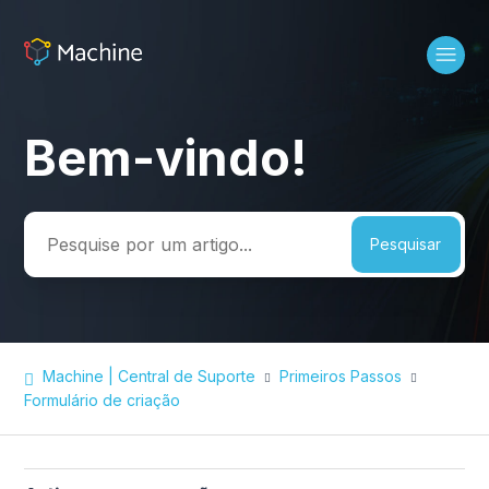
Bem-vindo!
Pesquisa
Machine | Central de Suporte
Primeiros Passos
Formulário de criação