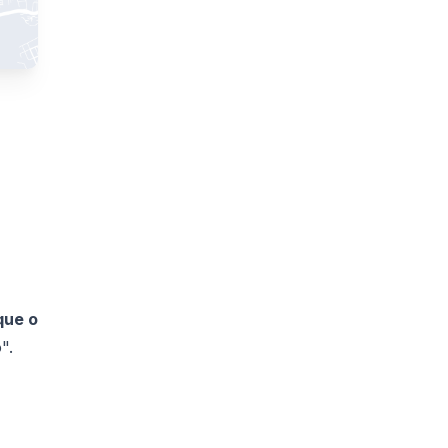
que o
".