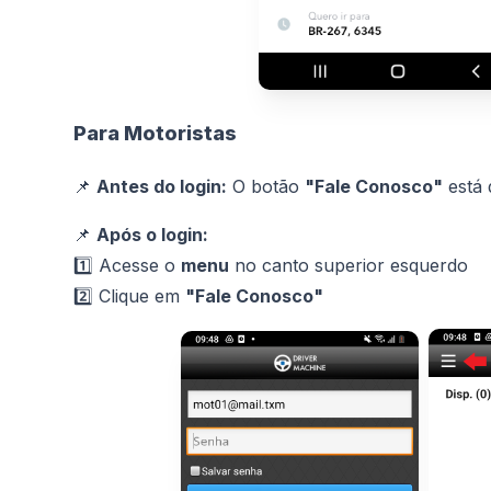
Para Motoristas
📌
Antes do login:
O botão
"Fale Conosco"
está d
📌
Após o login:
1️⃣ Acesse o
menu
no canto superior esquerdo
2️⃣ Clique em
"Fale Conosco"