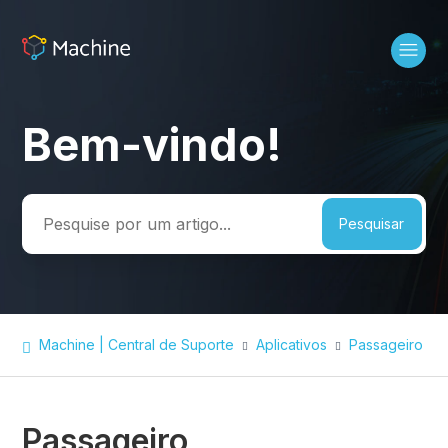
Bem-vindo!
Pesquisa
Machine | Central de Suporte
Aplicativos
Passageiro
Passageiro