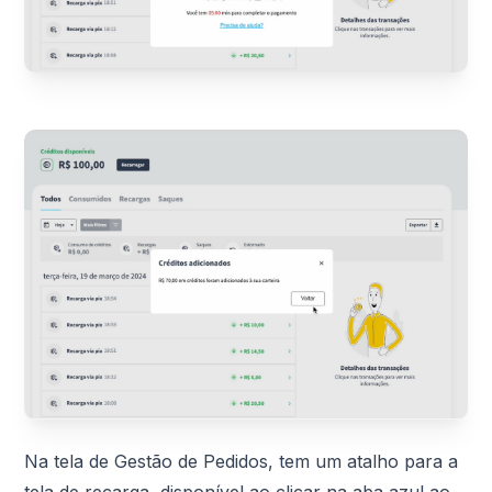
Na tela de Gestão de Pedidos, tem um atalho para a
tela de recarga, disponível ao clicar na aba azul ao