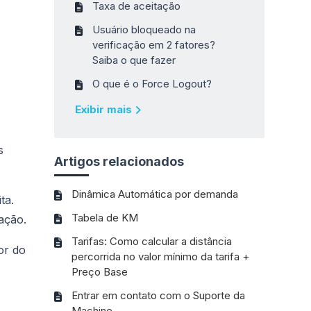
Taxa de aceitação
Usuário bloqueado na
verificação em 2 fatores?
Saiba o que fazer
O que é o Force Logout?
Exibir mais
s
Artigos relacionados
Dinâmica Automática por demanda
ta.
Tabela de KM
ação.
Tarifas: Como calcular a distância
or do
percorrida no valor mínimo da tarifa +
Preço Base
Entrar em contato com o Suporte da
Machine