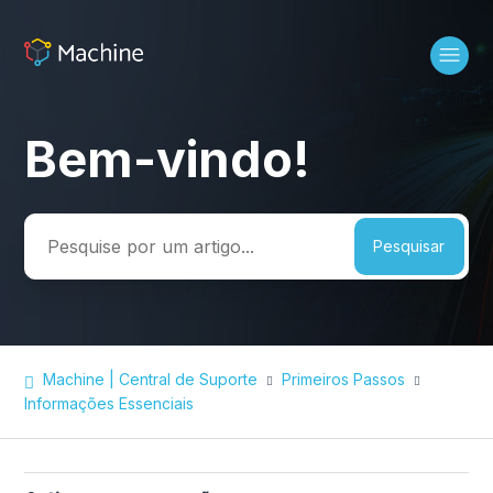
Bem-vindo!
Pesquisa
Machine | Central de Suporte
Primeiros Passos
Informações Essenciais